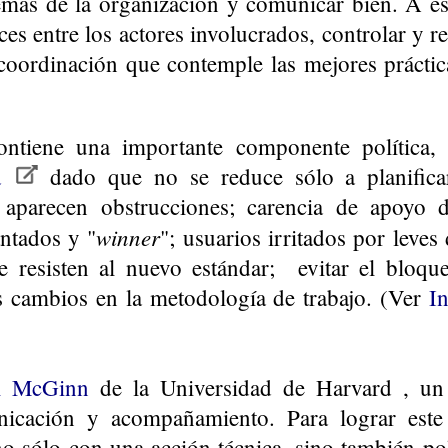
temas de la organización y comunicar bien. A es
s entre los actores involucrados, controlar y re
 coordinación que contemple las mejores práct
contiene una importante componente política
ia
dado que no se reduce sólo a planifica
aparecen obstrucciones; carencia de apoyo de
winner
antados y "
"; usuarios irritados por leves
 resisten al nuevo estándar; evitar el bloqu
s cambios en la metodología de trabajo. (Ver
I
l McGinn
de la Universidad de Harvard , un f
nicación y acompañamiento. Para lograr este 
 no sólo con una acción técnica, sino también po