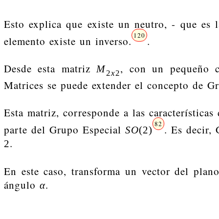
Esto explica que existe un neutro, - que es 
120
elemento existe un inverso.
.
Desde esta matriz
, con un pequeño c
M
2
x
2
Matrices se puede extender el concepto de 
Esta matriz, corresponde a las característica
82
parte del Grupo Especial
. Es decir,
S
O
(
2
)
.
2
En este caso, transforma un vector del pla
ángulo
.
α