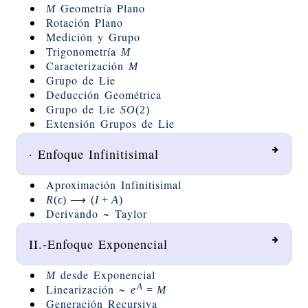
Geometría Plano
M
Rotación Plano
Medición y Grupo
Trigonometría
M
Caracterización
M
Grupo de Lie
Deducción Geométrica
Grupo de Lie
S
O
(
2
)
Extensión Grupos de Lie
· Enfoque Infinitisimal
Aproximación Infinitisimal
R
(
ϵ
)
⟶
(
I
+
A
)
Derivando ~ Taylor
II.-Enfoque Exponencial
desde Exponencial
M
A
Linearización ~
e
=
M
Generación Recursiva