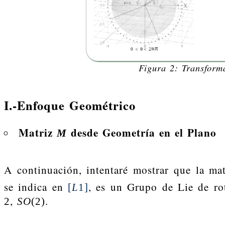
Figura 2: Transfor
I.-Enfoque Geométrico
Matriz
desde Geometría en el Plano
M
A continuación, intentaré mostrar que la ma
se indica en
, es un Grupo de Lie de ro
[
L
1
]
,
.
2
S
O
(
2
)