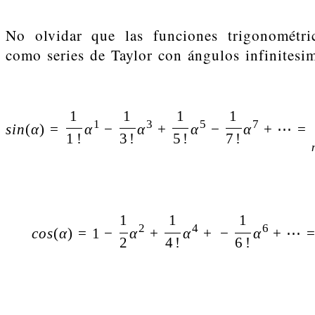
No olvidar que las funciones trigonométri
como series de Taylor con ángulos infinitesim
1
1
1
1
1
3
5
7
s
i
n
(
α
)
=
α
−
α
+
α
−
α
+
⋯
=
1
!
3
!
5
!
7
!
1
1
1
2
4
6
c
o
s
(
α
)
=
1
−
α
+
α
+
−
α
+
⋯
2
4
!
6
!