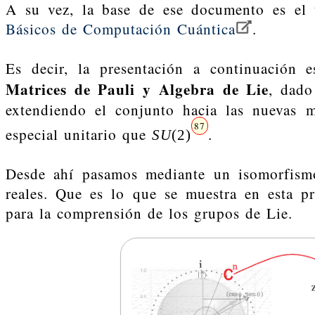
A su vez, la base de ese documento es el 
Básicos de Computación Cuántica
.
Es decir, la presentación a continuación 
Matrices de Pauli y Algebra de Lie
, dado
extendiendo el conjunto hacia las nuevas m
87
especial unitario que
.
S
U
(
2
)
Desde ahí pasamos mediante un isomorfismo
reales. Que es lo que se muestra en esta p
para la comprensión de los grupos de Lie.