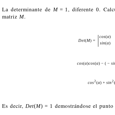
La determinante de
, diferente
. Calc
M
=
1
0
matriz
.
M
|
c
o
s
(
α
)
D
e
t
(
M
)
=
s
i
n
(
α
)
c
o
s
(
α
)
c
o
s
(
α
)
−
(
−
s
i
2
2
c
o
s
(
α
)
+
s
i
n
Es decir,
demostrándose el punto 
D
e
t
(
M
)
=
1