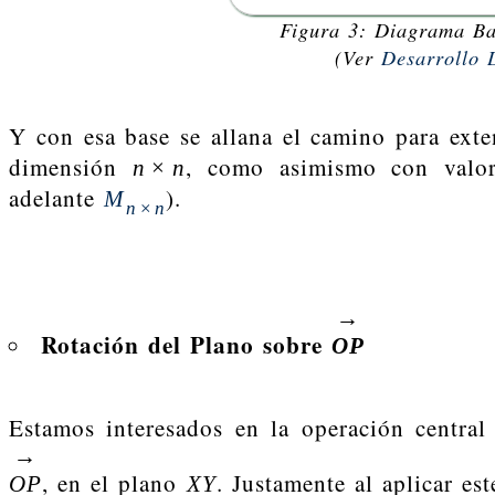
Figura 3: Diagrama B
(Ver
Desarrollo 
Y con esa base se allana el camino para ext
dimensión
, como asimismo con valore
n
×
n
adelante
).
M
n
×
n
→
Rotación del Plano sobre
O
P
Estamos interesados en la operación central
→
, en el plano
. Justamente al aplicar es
O
P
X
Y