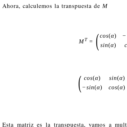
Ahora, calculemos la transpuesta de
M
(
c
o
s
(
α
)
−
T
M
=
s
i
n
(
α
)
(
c
o
s
(
α
)
s
i
n
(
α
)
−
s
i
n
(
α
)
c
o
s
(
α
)
Esta matriz es la transpuesta, vamos a mult