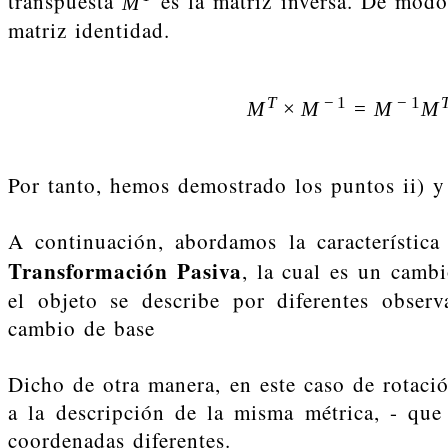
transpuesta
es la matriz inversa. De modo
M
matriz identidad.
T
−
1
−
1
M
×
M
=
M
M
Por tanto, hemos demostrado los puntos ii) y 
A continuación, abordamos la característic
Transformación Pasiva
, la cual es un camb
el objeto se describe por diferentes obse
cambio de base
Dicho de otra manera, en este caso de rotació
a la descripción de la misma métrica, - que
coordenadas diferentes.