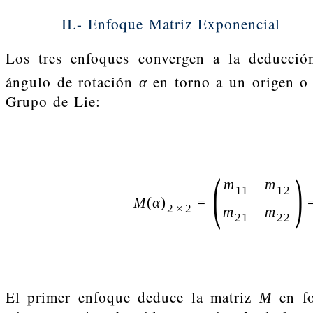
II.- Enfoque Matriz Exponencial
Los tres enfoques convergen a la deducció
ángulo de rotación
en torno a un origen o 
α
Grupo de Lie:
(
)
m
m
11
12
M
(
α
)
=
2
×
2
m
m
21
22
El primer enfoque deduce la matriz
en fo
M