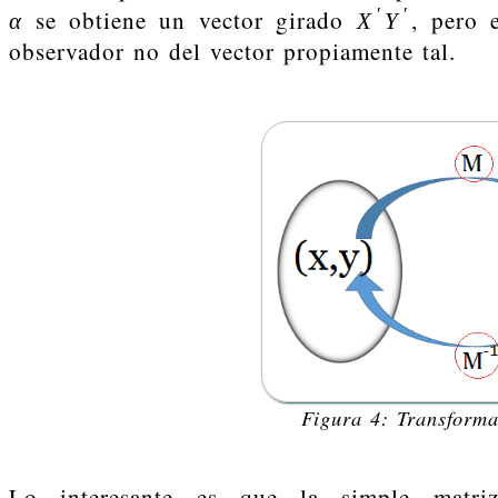
′
′
se obtiene un vector girado
, pero 
α
X
Y
observador no del vector propiamente tal.
Figura 4: Transform
Lo interesante es que la simple matr