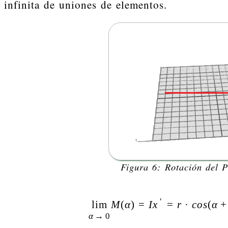
infinita de uniones de elementos.
Figura 6: Rotación del 
′
lim
M
(
α
)
=
I
x
=
r
·
c
o
s
(
α
+
α
→
0