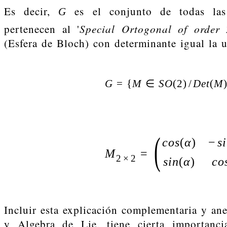
Es decir,
es el conjunto de todas la
G
Special Ortogonal of order 
pertenecen al '
(Esfera de Bloch) con determinante igual la 
G
=
{
M
∈
S
O
(
2
)
/
D
e
t
(
M
(
c
o
s
(
α
)
−
s
i
M
=
2
×
2
s
i
n
(
α
)
c
o
Incluir esta explicación complementaria y ane
y Algebra de Lie, tiene cierta importanc