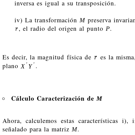
inversa es igual a su transposición.
iv) La transformación
preserva invaria
M
, el radio del origen al punto
.
→
r
P
Es decir, la magnitud física de
es la misma,
→
r
′
′
plano
.
X
Y
Cálculo Caracterización de
M
Ahora, calculemos estas características i),
señalado para la matriz
.
M